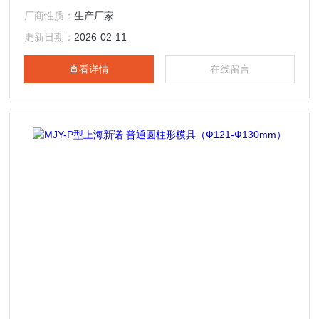
料研发等各个领域；此外，该产品还可与钙铁分析仪、傅立叶
厂商性质：
生产厂家
红外光谱仪（IR）、X射线荧光光谱仪（XRF）等分析测试仪
器配套制样使用，可替代同类进口产品。
更新日期：
2026-02-11
查看详情
在线留言