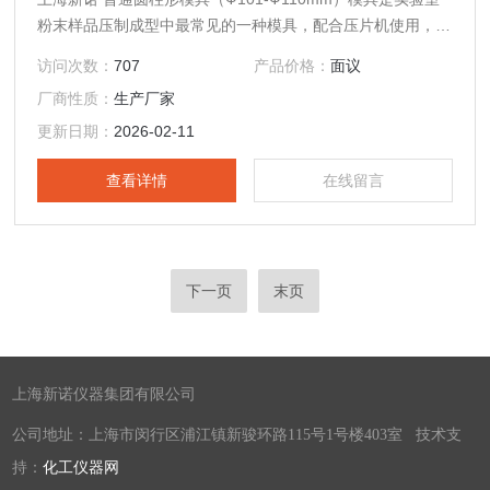
粉末样品压制成型中最常见的一种模具，配合压片机使用，现
已广泛应用于科研、教学、催化、检测、制药、化工以及新材
访问次数：
707
产品价格：
面议
料研发等各个领域；此外，该产品还可与钙铁分析仪、傅立叶
厂商性质：
生产厂家
红外光谱仪（IR）、X射线荧光光谱仪（XRF）等分析测试仪
器配套制样使用，可替代同类进口产品。
更新日期：
2026-02-11
查看详情
在线留言
下一页
末页
上海新诺仪器集团有限公司
公司地址：上海市闵行区浦江镇新骏环路115号1号楼403室 技术支
持：
化工仪器网