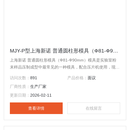
MJY-P型上海新诺 普通圆柱形模具（Ф81-Ф90mm）
上海新诺 普通圆柱形模具（Ф81-Ф90mm）模具是实验室粉
末样品压制成型中最常见的一种模具，配合压片机使用，现已
广泛应用于科研、教学、催化、检测、制药、化工以及新材料
访问次数：
891
产品价格：
面议
研发等各个领域；此外，该产品还可与钙铁分析仪、傅立叶红
厂商性质：
生产厂家
外光谱仪（IR）、X射线荧光光谱仪（XRF）等分析测试仪器
配套制样使用，可替代同类进口产品。
更新日期：
2026-02-11
查看详情
在线留言