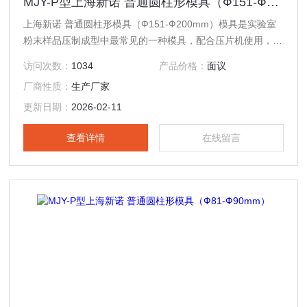
MJY-P型上海新诺 普通圆柱形模具（Ф151-Ф200mm）
上海新诺 普通圆柱形模具（Ф151-Ф200mm）模具是实验室
粉末样品压制成型中最常见的一种模具，配合压片机使用，现
已广泛应用于科研、教学、催化、检测、制药、化工以及新材
访问次数：
1034
产品价格：
面议
料研发等各个领域；此外，该产品还可与钙铁分析仪、傅立叶
厂商性质：
生产厂家
红外光谱仪（IR）、X射线荧光光谱仪（XRF）等分析测试仪
器配套制样使用，可替代同类进口产品。
更新日期：
2026-02-11
查看详情
在线留言