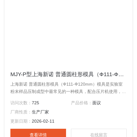
MJY-P型上海新诺 普通圆柱形模具（Ф111-Ф120mm）
上海新诺 普通圆柱形模具（Ф111-Ф120mm）模具是实验室
粉末样品压制成型中最常见的一种模具，配合压片机使用，现
已广泛应用于科研、教学、催化、检测、制药、化工以及新材
访问次数：
725
产品价格：
面议
料研发等各个领域；此外，该产品还可与钙铁分析仪、傅立叶
厂商性质：
生产厂家
红外光谱仪（IR）、X射线荧光光谱仪（XRF）等分析测试仪
器配套制样使用，可替代同类进口产品。
更新日期：
2026-02-11
查看详情
在线留言