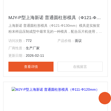
MJY-P型上海新诺 普通圆柱形模具（Ф121-Ф130mm）
上海新诺 普通圆柱形模具（Ф121-Ф130mm）模具是实验室
粉末样品压制成型中最常见的一种模具，配合压片机使用，现
已广泛应用于科研、教学、催化、检测、制药、化工以及新材
访问次数：
772
产品价格：
面议
料研发等各个领域；此外，该产品还可与钙铁分析仪、傅立叶
厂商性质：
生产厂家
红外光谱仪（IR）、X射线荧光光谱仪（XRF）等分析测试仪
器配套制样使用，可替代同类进口产品。
更新日期：
2026-02-11
查看详情
在线留言