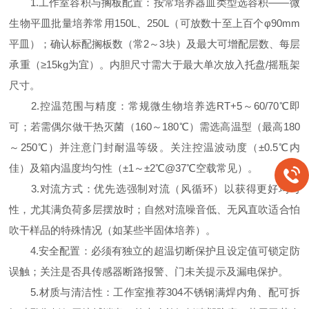
1.工作室容积与搁板配置：按常培养器皿类型选容积——微
生物平皿批量培养常用150L、250L（可放数十至上百个φ90mm
平皿）；确认标配搁板数（常2～3块）及最大可增配层数、每层
承重（≥15kg为宜）。内胆尺寸需大于最大单次放入托盘/摇瓶架
尺寸。
2.控温范围与精度：常规微生物培养选RT+5～60/70℃即
可；若需偶尔做干热灭菌（160～180℃）需选高温型（最高180
～250℃）并注意门封耐温等级。关注控温波动度（±0.5℃内
佳）及箱内温度均匀性（±1～±2℃@37℃空载常见）。
3.对流方式：优先选强制对流（风循环）以获得更好均匀
性，尤其满负荷多层摆放时；自然对流噪音低、无风直吹适合怕
吹干样品的特殊情况（如某些半固体培养）。
4.安全配置：必须有独立的超温切断保护且设定值可锁定防
误触；关注是否具传感器断路报警、门未关提示及漏电保护。
5.材质与清洁性：工作室推荐304不锈钢满焊内角、配可拆