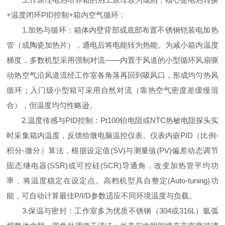
+温度闭环PID控制+箱内空气循环：
1.加热与循环：箱体内壁背部或底部布置不锈钢铠装电加热
管（或陶瓷加热片），通电后将电能转为热能。为减小箱内温度
梯度，多数机型采用强制对流——内置于风道的小型循环风扇驱
动热空气沿风道流经工作室各角落再回到吸风口，形成均匀热风
循环；入门级小型箱可采用自然对流（靠热空气密度差缓慢混
合），但温度均匀性略逊。
2.温度传感与PID控制：Pt100铂电阻或NTC热敏电阻探头实
时采集箱内温度，反馈给微电脑温控仪表。仪表内嵌PID（比例-
积分-微分）算法，根据设定值(SV)与测量值(PV)偏差动态调节
固态继电器(SSR)或可控硅(SCR)导通角，改变加热管平均功
率，将温度稳定在设定点。高档机型具自整定(Auto-tuning)功
能，可自动计算最佳P/I/D参数适应不同环境温度与负载。
3.保温与密封：工作室多为优质不锈钢（304或316L）氩弧