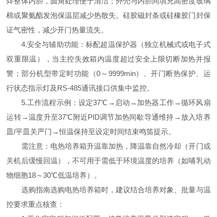
焊整体内胆，圆角处理便于清洁；外壳与内胆间填充高密度玻璃
棉或聚氨酯发泡保温层减少热散失。硅胶磁封条或硅橡胶门封保
证气密性，减少开门热量流失。
4.安全与辅助功能：标配超温保护器（独立机械式或电子式
双重限温），当主控失效箱内温度超过安全上限切断加热并报
警；部分机型带定时功能（0～9999min）、开门断热保护、运
行状态指示灯及RS-485通讯接口供集中监控。
5.工作流程示例：设定37℃→启动→加热器工作→循环风扇
运转→温度升至37℃附近PID调节加热间歇导通维持→放入培养
皿/平皿关严门→恒温保持至设定时间结束鸣笛提示。
需注意：电热培养箱升温靠加热，降温靠自然冷却（开门或
关机后缓慢回温），不可用于需低于环境温度的培养（如哺乳动
物细胞18～30℃低温培养）。
选购指南选购电热培养箱时，建议结合培养对象、批量与温
控要求重点核查：