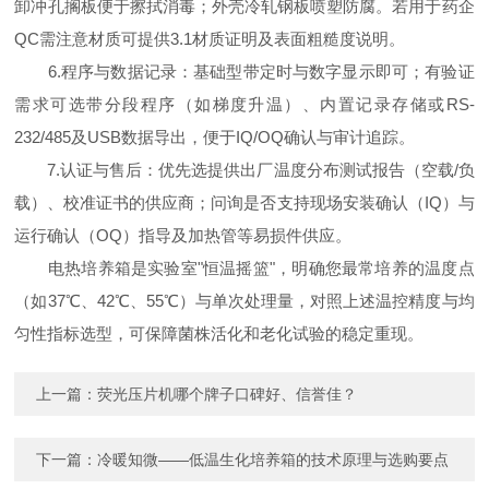
卸冲孔搁板便于擦拭消毒；外壳冷轧钢板喷塑防腐。若用于药企
QC需注意材质可提供3.1材质证明及表面粗糙度说明。
6.程序与数据记录：基础型带定时与数字显示即可；有验证
需求可选带分段程序（如梯度升温）、内置记录存储或RS-
232/485及USB数据导出，便于IQ/OQ确认与审计追踪。
7.认证与售后：优先选提供出厂温度分布测试报告（空载/负
载）、校准证书的供应商；问询是否支持现场安装确认（IQ）与
运行确认（OQ）指导及加热管等易损件供应。
电热培养箱是实验室"恒温摇篮"，明确您最常培养的温度点
（如37℃、42℃、55℃）与单次处理量，对照上述温控精度与均
匀性指标选型，可保障菌株活化和老化试验的稳定重现。
上一篇：
荧光压片机哪个牌子口碑好、信誉佳？
下一篇：
冷暖知微——低温生化培养箱的技术原理与选购要点