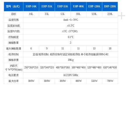
型号（台式）
EHP-16K
EHP-35K
EHP-55K
EHP-80K
EHP-120K
EHP-228K
+
容积
16L
35L
55L
80L
120L
228L
温度范围
Amb +5~70℃
温度波动度
±0.2℃
温度均匀性
±1℃（37℃时）
控制精度
0.1℃
搁板数量
2
最大搁板数量
6
9
11
11
13
18
程序控制
定值/程序控制 程序控制可设定50段程序段 单个程序段最多9999小时
搁板承重
20Kg
内部尺
250*260*250
320*340*320
400*360*380
500*400*400
520*480*480
650*540*650
寸 W*D*H(mm)
电压要求
AC220V/50Hz
最大功率
300W
300W
300W
400W
550W
700W