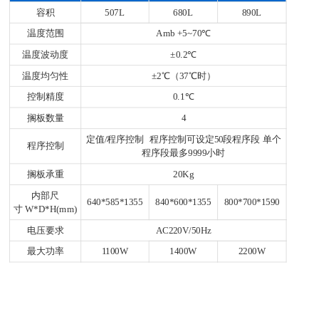
容积
507L
680L
890L
温度范围
Amb +5~70℃
温度波动度
±0.2℃
温度均匀性
±2℃（37℃时）
控制精度
0.1℃
搁板数量
4
定值/程序控制 程序控制可设定50段程序段 单个
程序控制
程序段最多9999小时
搁板承重
20Kg
内部尺
640*585*1355
840*600*1355
800*700*1590
寸 W*D*H(mm)
电压要求
AC220V/50Hz
最大功率
1100W
1400W
2200W