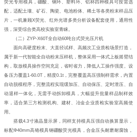
荧光专用模具，硼酸、钢环、塑料环、铝杯四种模具可按需选
配，适配土壤、矿石、陶瓷、电池粉体、稀土等各类粉末样品压
片，一机兼顾X荧光、红外光谱多类分析设备配套使用，通用性
强，深受综合类高校实验室青睐。
（二）ZYP-X60T全自动60吨台式荧光压片机
面向高硬度粉末、大直径试样、高频次工业质检场景打造，
属于新一代智能全自动粉末压样机，整体采用一体式上板摇臂结
构，取放模具操作空间充足，省时省力，降低人工操作强度。设
备压力覆盖1-60.0T，精度0.1t，完整覆盖高压强制样需求，内置
自动脱模程序，完整流程实现缓加压、自动保压、定时泄压、自
动退样一体化，无需手动拆卸模具，大幅提升批量样品制样效
率，适合第三方检测机构、建材、冶金企业质检实验室高频使
用。
搭载4.3寸液晶显示屏，同样支持模具压强自动换算显示，
标配Φ40mm高铬模具钢硼酸荧光模具，合金压头耐磨耐腐蚀，