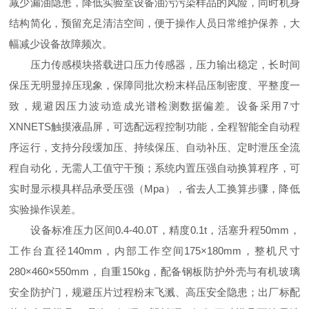
减少漏油隐患，降低实验室设备油污污染样品的风险，同时机身
结构简化，预留充足清洁空间，便于操作人员日常维护保养，大
幅减少设备故障频次。
压力传感模块搭载进口压力传感器，压力输出稳定，长时间
保压无明显掉压现象，保障同批次粉末样品压制密度、平整度一
致，规避因压力波动造成光谱检测数据偏差。设备采用7寸
XNNETS触摸液晶屏，可选配远程控制功能，全程智能全自动程
序运行，支持分段缓加压、持续保压、自动补压、定时泄压全流
程自动化，无需人工值守干预；系统内置压强自动换算程序，可
实时显示模具样品承受压强（Mpa），省去人工换算步骤，降低
实验操作误差。
设备标准压力区间0.4-40.0T，精度0.1t，活塞升程50mm，
工作台直径140mm，内部工作空间175×180mm，整机尺寸
280×460×550mm，自重150kg，配备钢板防护外壳与有机玻璃
安全防护门，规避压片过程粉末飞溅、高压安全隐患；出厂标配