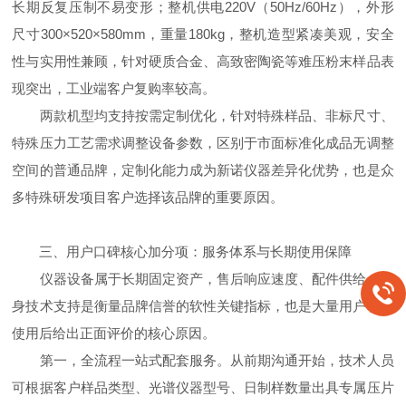
长期反复压制不易变形；整机供电220V（50Hz/60Hz），外形
尺寸300×520×580mm，重量180kg，整机造型紧凑美观，安全
性与实用性兼顾，针对硬质合金、高致密陶瓷等难压粉末样品表
现突出，工业端客户复购率较高。
两款机型均支持按需定制优化，针对特殊样品、非标尺寸、
特殊压力工艺需求调整设备参数，区别于市面标准化成品无调整
空间的普通品牌，定制化能力成为新诺仪器差异化优势，也是众
多特殊研发项目客户选择该品牌的重要原因。
三、用户口碑核心加分项：服务体系与长期使用保障
仪器设备属于长期固定资产，售后响应速度、配件供给、终
身技术支持是衡量品牌信誉的软性关键指标，也是大量用户长期
使用后给出正面评价的核心原因。
第一，全流程一站式配套服务。从前期沟通开始，技术人员
可根据客户样品类型、光谱仪器型号、日制样数量出具专属压片