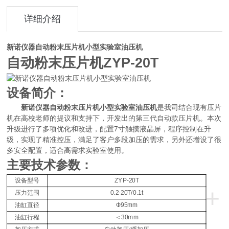
详细介绍
新诺仪器自动粉末压片机小型实验室油压机
自动
粉末
压片机
ZYP-
20
T
设备
简介：
新诺仪器自动粉末压片机小型实验室油压机
是我司结合
现有
压片
机在高校老师的
提议
和支持下，开发出的
第三代
自动
款
压片机。
本次
7
升级
进行了多项优化和改进，
配置
寸触摸液晶屏，程序控制在升
级，实现了精准控压，满足了客户多段加压的需求，另外还增设了很
多安全配置
，适合高需求实验室使用。
主要技术参数：
设备型号
ZYP-20T
+
压力范围
0.
2
-20T
/0.1t
油缸直径
Ф
95
mm
油缸行程
＜
30mm