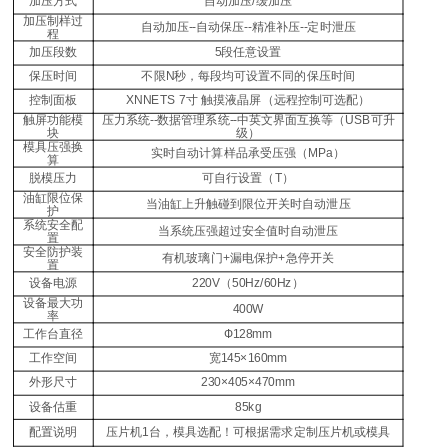
加压方式
自动加压
/
缓加压
加压制样
过
自动加压
--
自动保压
--
精准
补压
-
-
定时泄压
程
加压段数
5
段
任意设置
保压时间
不限
N
秒，每段
均
可设置不同的保压时间
控制面板
XNNETS
7
寸
触摸
液晶屏
（
远程控制可选配
）
触屏功能模
压力系统
--
数据管理系统
--
中英文界面互换等（
USB
可升
块
级）
模具压强换
实时自动计算样品承受压强（
MPa
）
算
脱模压力
可自行设置
（
T
）
油缸限位保
当
油缸
上升
触碰
到
限位
开关时
自动泄压
护
系统
安全配
当系统压强
超过安全
值
时自动泄压
置
安全
防护装
有机玻璃门
+
漏电保护
+
急停开关
置
设备电源
220V
（
50Hz/60Hz
）
设备最大功
400W
率
工作台直径
Ф
128
mm
工作空间
宽
14
5
×160mm
外形尺寸
230×
405
×4
7
0mm
设备
估重
85
kg
配置说明
压片机
1
台，
模具选配
！可根据需求定制压片机或模具