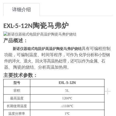
详细介绍
E
XL
-
5-12
N
陶瓷马弗炉
产品概述：
具有可编程控制
新诺仪器箱式电阻炉高温炉陶瓷马弗炉烧结
功能，可编制温度、时间等程序
，可作为
化学分析和小型钢
件的淬火、退火、回火等高温热处理，还可以作为金属、石
器、
陶瓷的烧结、分析高温加热用。
主要技术参数：
E
XL
-
5
-12N
型号
+
容积
5
L
最高温度
1200℃
长期使用温度
≤1100℃
温度分辨率
1℃