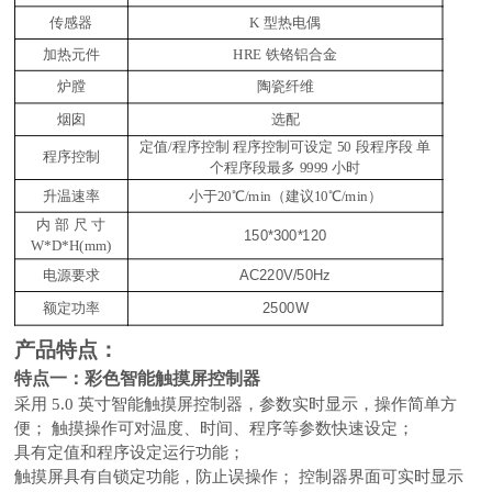
传感器
K 型热电偶
加热元件
HRE 铁铬铝合金
炉膛
陶瓷纤维
烟囱
选配
定值
/程序控制 程序控制可设定 50 段程序段 单
程序控制
个程序段最多 9999 小时
升温速率
小于
20℃/min（建议10℃/min）
内
部
尺
寸
1
5
0*
3
00*
12
0
W*D*H(mm)
AC220V/50Hz
电源要求
2
500W
额定功率
产品特点：
特点一：彩色智能触摸屏控制器
采用
5.0 英寸智能触摸屏控制器，参数实时显示，操作简单方
便； 触摸操作可对温度、时间、程序等参数快速设定；
具有定值和程序设定运行功能；
触摸屏具有自锁定功能，防止误操作；
控制器界面可实时显示