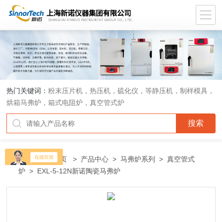
热门关键词：
粉末压片机，热压机，硫化仪，等静压机，制样模具，
烘箱马弗炉，箱式电阻炉，真空管式炉
当前位置：
首页
>
产品中心
>
马弗炉系列
>
真空管式
炉
> EXL-5-12N新诺陶瓷马弗炉