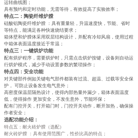
运转曲线图；
具有预约和定时功能，无需等待，有效提高了实验效率；
特点二：陶瓷纤维炉膛
硅酸铝陶瓷纤维炉膛
：具有重量轻，升温速度快，节能、省时
等特点，能满足各种快速烧结要求；
箱体壁和炉膛体采用双层结构设计，并配有冷却风扇，使用过程
中箱体表面温度接近于常温；
特点三：一键烘炉功能
配有烘炉程序，需要烘炉时，只需点击烘炉按键，设备则自动运
行烘炉模式，减少手动设置参数的繁琐操作；
特点四：安全功能
对关键部件例如关键电气部件都装有过流、超温、过载等安全保
护，
可防止设备发生电气意外；
高密度保温层隔热设计，使得内部热量外漏少，箱体表面温度
低，使得操作
更加安全，不发生意外，节能环保；
配有门控开关，打开箱门时，门控开关动作，断开加热，确保操
作者安全；
选配功能介绍：
特点五：耐火砖炉膛（选配）
耐火砖炉膛
：具有使用范围广，性价比高的特点；