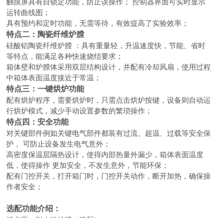
触摸屏具有自锁定功能，防止误操作；
控制器界面可实时显示
运转曲线图；
具有预约和定时功能，无需等待，有效提高了实验效率；
特点二：陶瓷纤维炉膛
硅酸铝陶瓷纤维炉膛
：具有重量轻，升温速度快，节能、省时
等特点，能满足各种快速烧结要求；
箱体壁和炉膛体采用双层结构设计，并配有冷却风扇，使用过程
中箱体表面温度接近于常温；
特点三：一键烘炉功能
配有烘炉程序，需要烘炉时，只需点击烘炉按键，设备则自动运
行烘炉模式，减少手动设置参数的繁琐操作；
特点四：安全功能
对关键部件例如关键电气部件都装有过流、超温、过载等安全保
护，
可防止设备发生电气意外；
高密度保温层隔热设计，使得内部热量外漏少，箱体表面温度
低，使得操作
更加安全，不发生意外，节能环保；
配有门控开关，打开箱门时，门控开关动作，断开加热，确保操
作者安全；
选配功能介绍：