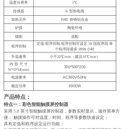
温度分辨率
1℃
传感器
K 型热电偶
加热元件
HRE 铁铬铝合金
炉膛
陶瓷纤维
烟囱
选配
定值
/程序控制 程序控制可设定 50 段程序段 单
程序控制
个程序段最多 9999 小时
升温速率
小于
20℃/min（建议10℃/min）
内
部
尺
寸
30
0*
5
00*
20
0
W*D*H(mm)
AC
38
0V/50Hz
电源要求
69
00W
额定功率
产品特点：
特点一：彩色智能触摸屏控制器
采用
5.0 英寸智能触摸屏控制器，参数实时显示，操作简单方
便； 触摸操作可对温度、时间、程序等参数快速设定；
具有定值和程序设定运行功能；