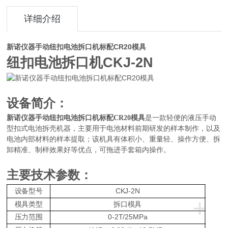
详细介绍
新诺仪器手动纽扣电池拆口机标配CR20模具
纽扣电池
拆口机
C
KJ-
2
N
设备
简介：
新诺仪器手动纽扣电池拆口机标配CR20模具
是一款
轻便的液压手动
型扣式电池拆壳机器，主要用于电池材料前期研发的样本制作，以及
电池内部材料的样本提取；该机
具有体积小
、重量轻、
操作方便
、拆
卸精准、制样效果好
等优点
，可拖进手套箱内操作
。
主要技术参数：
CKJ-2N
设备
型号
+
模具类型
拆口模具
0-
2
T
/
2
5
MPa
压力范围