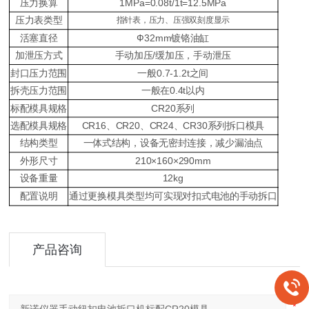
1MPa=0.08t/1t=12.5MPa
压力换算
压力表
类型
指针
表
，压力、压强双刻度显示
Ф3
2
mm
活塞直径
镀铬油缸
/
加泄压
方式
手动加压
缓加压，手动泄压
0.
7-
1
.2t
封口压力
范围
一般
之间
0.4
t
拆壳压力
范围
一般在
以内
CR20
标配模具
规格
系列
CR16
CR20
CR24
CR30
选配
模具
规格
、
、
、
系列拆口
模具
结构
类型
一体式结构，设备无密封连接，减少漏油点
210×160×290mm
外形尺寸
12
kg
设备
重量
配置说明
通过更换模具
类型均可
实现对
扣式
电池的
手动拆口
产品咨询