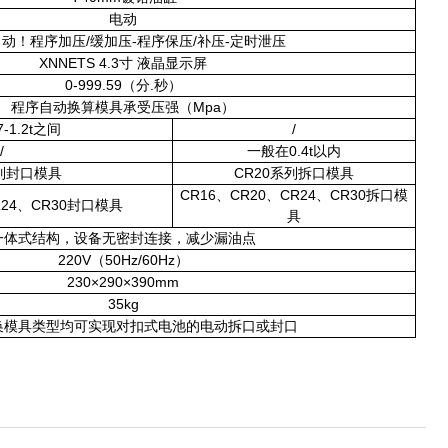
电动
/
-
/
-
自动！程序加压
缓加压
程序保压
补压
定时泄压
XNNETS 4.3
寸
液晶显示屏
0-999.59
.
（分
秒）
Mpa
程序自动换算模具承受压强（
）
7-1.2t
/
之间
/
0.4t
一般在
以内
CR20
列封口模具
系列拆口模具
CR16
CR20
CR24
CR30
、
、
、
拆口模
24
CR30
、
封口模具
具
一体式结构，设备无密封连接，减少漏油点
220V
50Hz/60Hz
（
）
230×290×390mm
35kg
换模具类型均可实现对扣式电池的电动拆口或封口