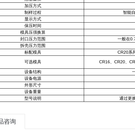
加压方式
制样过程
智能
显示方式
保压时间
模具压强换算
0.
封口压力范围
一般在
拆壳压力范围
CR20
标配模具
系
CR16
CR20
CR
可选模具
、
、
设备结构
设备电源
外形尺寸
设备重量
型号说明
通过更
品咨询