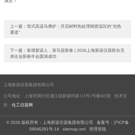
满意！"
上一篇：
管式高温马弗炉：开启材料热处理精密温区的“光热
通道”
下一篇：
靠谱新诺人，策马迎新春 | 2026上海新诺仪器联合兄
弟企业新春年会圆满成功
上海新诺仪器集团有限公司
公司地址：上海市闵行区浦江镇新骏环路115号1号楼403室 技术支
持：
化工仪器网
© 2026 版权所有：上海新诺仪器集团有限公司
备案号：沪ICP备
09046281号-14
sitemap.xml
管理登陆