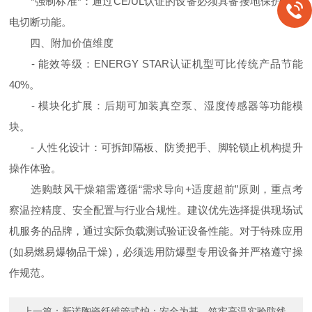
*强制标准*：通过CE/UL认证的设备必须具备接地保护和漏
电切断功能。
四、附加价值维度
- 能效等级：ENERGY STAR认证机型可比传统产品节能
40%。
- 模块化扩展：后期可加装真空泵、湿度传感器等功能模
块。
- 人性化设计：可拆卸隔板、防烫把手、脚轮锁止机构提升
操作体验。
选购鼓风干燥箱需遵循“需求导向+适度超前”原则，重点考
察温控精度、安全配置与行业合规性。建议优先选择提供现场试
机服务的品牌，通过实际负载测试验证设备性能。对于特殊应用
(如易燃易爆物品干燥)，必须选用防爆型专用设备并严格遵守操
作规范。
上一篇：
新诺陶瓷纤维管式炉：安全为基，筑牢高温实验防线