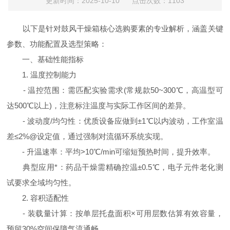
更新时间：2025-10-10 点击次数：1103
以下是针对鼓风干燥箱核心选购要素的专业解析，涵盖关键
参数、功能配置及选型策略：
一、基础性能指标
1. 温度控制能力
- 温控范围：需匹配实验需求(常规款50~300℃，高温型可
达500℃以上)，注意标注温度与实际工作区间的差异。
- 波动度/均匀性：优质设备应做到±1℃以内波动，工作室温
差≤2%@设定值，通过强制对流循环系统实现。
- 升温速率：平均>10℃/min可缩短预热时间，提升效率。
典型应用*：药品干燥需精确控温±0.5℃，电子元件老化测
试要求全域均匀性。
2. 容积适配性
- 装载量计算：按单层托盘面积×可用层数估算有效容量，
预留30%空间保障气流通畅。